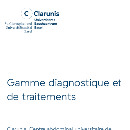
Skip to main content
Gamme diagnostique et
de traitements
Clarunis, Centre abdominal universitaire de