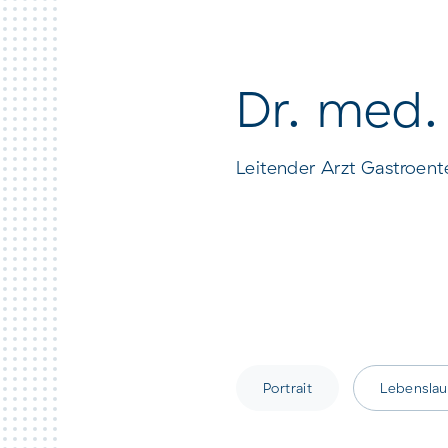
Contact et arrivée à
l’hôpital St. Clara
Dr. med.
Leitender Arzt Gastroen
Portrait
Lebenslau