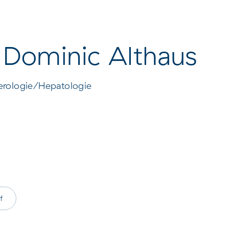
Contact et arrivée à
Contact & Arrivée F
l’hôpital universitaire
Platter Spital
 Dominic Althaus
terologie/Hepatologie
f