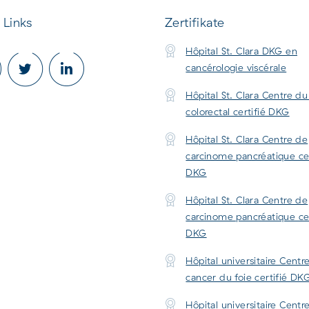
 Links
Zertifikate
Hôpital St. Clara DKG en
cancérologie viscérale
Hôpital St. Clara Centre d
colorectal certifié DKG
Hôpital St. Clara Centre de
carcinome pancréatique cer
DKG
Hôpital St. Clara Centre de
carcinome pancréatique cer
DKG
Hôpital universitaire Centr
cancer du foie certifié DK
Hôpital universitaire Centr