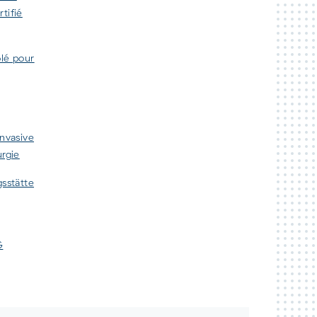
tifié
ôlé pour
invasive
urgie
gsstätte
G