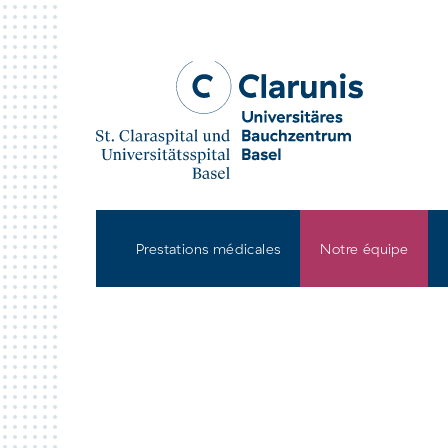
Skip to main content
Prestations médicales
Notre équipe
Site Hôpital St. Clara à
Site
Bâle
univ