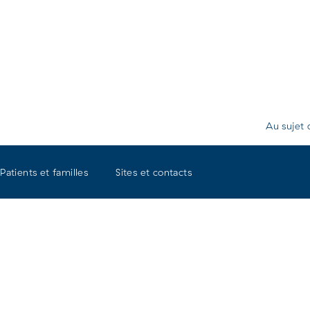
Au sujet 
Patients et familles
Sites et contacts
 Hôpital
Clarunis am Felix
ersitaire de Bâle
Platter