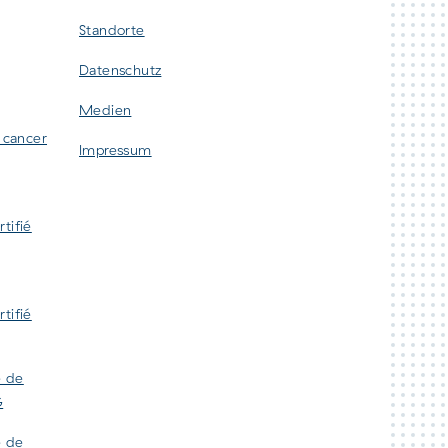
Standorte
Datenschutz
Medien
u cancer
Impressum
tifié
tifié
e de
G
e de