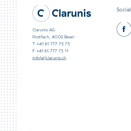
Social
Clarunis AG
Postfach, 4002 Basel
T +41 61 777 75 75
F +41 61 777 75 11
info(at)clarunis.ch