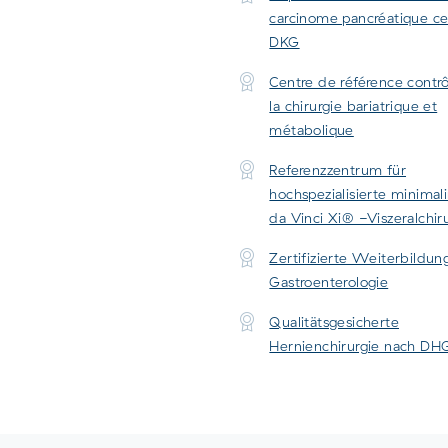
carcinome pancréatique cer
DKG
Centre de référence contr
la chirurgie bariatrique et
métabolique
Referenzzentrum für
hochspezialisierte minimal
da Vinci Xi® -Viszeralchir
Zertifizierte Weiterbildun
Gastroenterologie
Qualitätsgesicherte
Hernienchirurgie nach DH