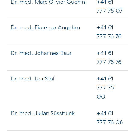
Dr. med. Marc Olivier Guenin
+41 61
777 75 07
Dr. med. Fiorenzo Angehrn
+41 61
777 76 76
Dr. med. Johannes Baur
+41 61
777 76 76
Dr. med. Lea Stoll
+41 61
777 75
00
Dr. med. Julian Süsstrunk
+41 61
777 76 06