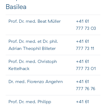
Basilea
Prof. Dr. med. Beat Müller
+41 61
777 73 03
Prof. Dr. med. et Dr. phil.
+41 61
Adrian Theophil Billeter
777 73 11
Prof. Dr. med. Christoph
+41 61
Kettelhack
777 73 01
Dr. med. Fiorenzo Angehrn
+41 61
777 76 76
Prof. Dr. med. Philipp
+41 61