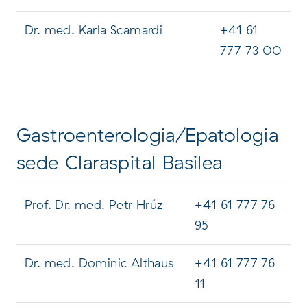
Dr. med. Karla Scamardi
+41 61
777 73 00
Gastroenterologia/Epatologia
sede Claraspital Basilea
Prof. Dr. med. Petr Hrúz
+41 61 777 76
95
Dr. med. Dominic Althaus
+41 61 777 76
11