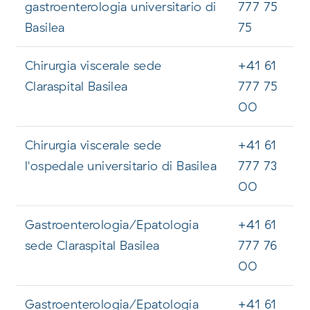
gastroenterologia universitario di
777 75
Basilea
75
Chirurgia viscerale sede
+41 61
Claraspital Basilea
777 75
00
Chirurgia viscerale sede
+41 61
l'ospedale universitario di Basilea
777 73
00
Gastroenterologia/Epatologia
+41 61
sede Claraspital Basilea
777 76
00
Gastroenterologia/Epatologia
+41 61