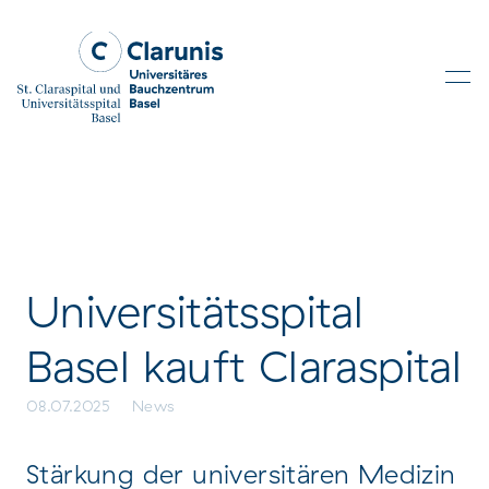
Skip to main content
Universitätsspital
Basel kauft Claraspital
08.07.2025
News
Stärkung der universitären Medizin