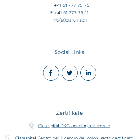
T +41 61 777 75 75
F +41 61 777 75 11
info(at)clarunis.ch
Social Links
Zertifikate
Claraspital DKG oncologia viscerale
Claraspital Centro per il cancro del colon-retto certificato