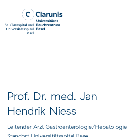
Skip to main content
Prof. Dr. med. Jan
Hendrik Niess
Leitender Arzt Gastroenterologie/Hepatologie
Standort Universitätsspital Basel