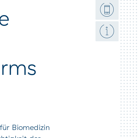
he
atter
arms
für Biomedizin