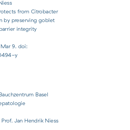
Niess
rotects from Citrobacter
n by preserving goblet
arrier integrity
Mar 9. doi:
0494-y
 Bauchzentrum Basel
epatologie
Prof. Jan Hendrik Niess