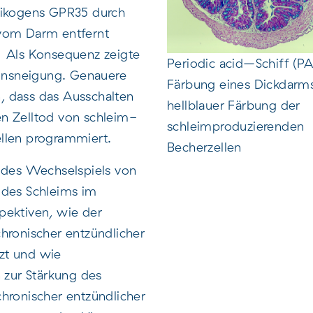
sikogens GPR35 durch
vom Darm entfernt
 Als Konsequenz zeigte
Periodic acid–Schiff (PA
ionsneigung. Genauere
Färbung eines Dickdarm
 dass das Ausschalten
hellblauer Färbung der
n Zelltod von schleim-
schleimproduzierenden
llen programmiert.
Becherzellen
s des Wechselspiels von
 des Schleims im
pektiven, wie der
hronischer entzündlicher
zt und wie
n zur Stärkung des
hronischer entzündlicher