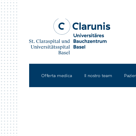
Skip to main content
Offerta medica
Il nostro team
Pazie
Claraspital Basel
L'os
univ
Contatti e come