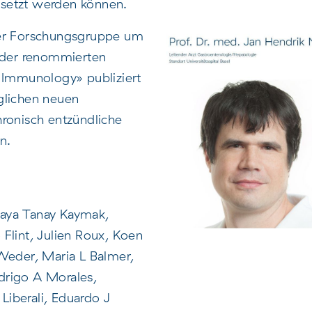
esetzt werden können.
der Forschungsgruppe um
n der renommierten
 Immunology» publiziert
glichen neuen
ronisch entzündliche
n.
aya Tanay Kaymak,
Flint, Julien Roux, Koen
Weder, Maria L Balmer,
drigo A Morales,
 Liberali, Eduardo J