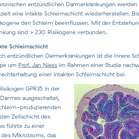
hronischen entzündlichen Darmerkrankungen werden d
ielt eine intakte Schleimschicht wiederherstellen. Bi
ikogene den Schleim beeinflussen. Mit der Entstehun
nkung sind > 230 Risikogene verbunden.
akte Schleimschicht
sch entzündlichen Darmerkrankungen ist die innere Sch
ppe um
Prof. Jan Niess
im Rahmen einer Studie nachwe
echterhaltung einer intakten Schleimschicht bei.
Risikogen GPR35 in der
s Darmes ausgeschaltet,
schleim-produzierenden
sten Zellschicht des
s führte zu einer
g des Mikrobioms, das