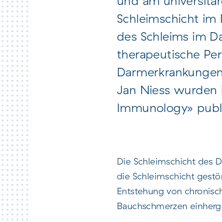
und am universitä
Schleimschicht im
des Schleims im D
therapeutische Per
Darmerkrankungen.
Jan Niess wurden 
Immunology» publi
Die Schleimschicht des D
die Schleimschicht gestö
Entstehung von chronisc
Bauchschmerzen einherg