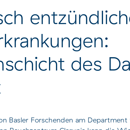
Contatti e come
Contatto e come
sch entzündlic
raggiungere l'ospedale
raggiungere Felix Pl
universitario
Spital
krankungen:
mschicht des D
t
von Basler Forschenden am Department 