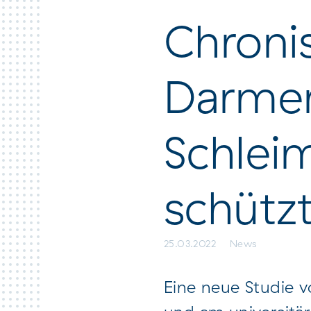
raggiungere il Claraspital
Chroni
Darmer
Schlei
schütz
25.03.2022
News
Eine neue Studie 