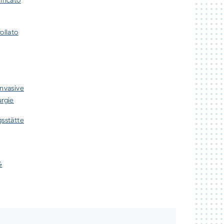
ollato
invasive
urgie
gsstätte
G