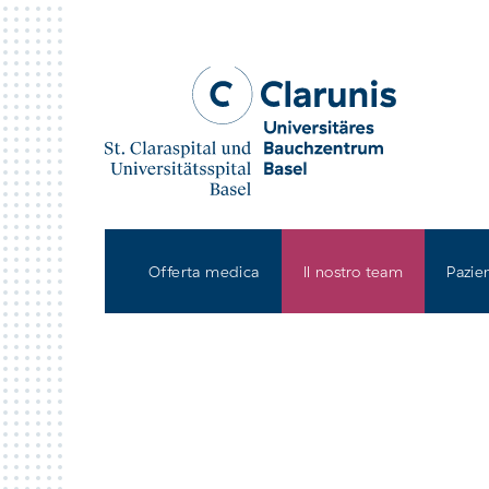
Skip to main content
Offerta medica
Il nostro team
Pazie
Claraspital Basel
L'os
univ
Contatti e come