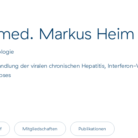
Contatti e come
Contatto e come
raggiungere l'ospedale
raggiungere Felix Pl
universitario
Spital
. med. Markus Heim
ologie
dlung der viralen chronischen Hepatitis, Interferon-
bses
f
Mitgliedschaften
Publikationen