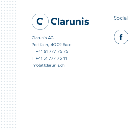
Social
Clarunis AG
Postfach, 4002 Basel
T +41 61 777 75 75
F +41 61 777 75 11
info(at)clarunis.ch