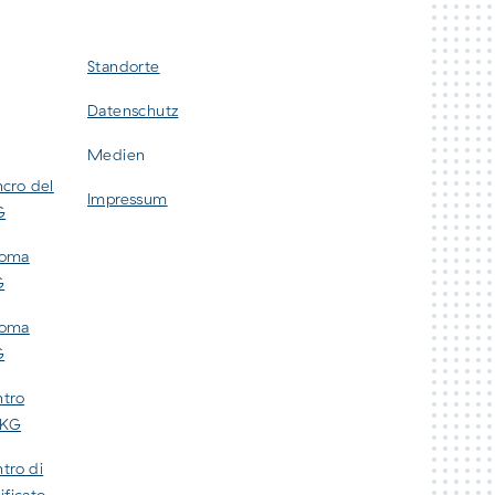
Standorte
Datenschutz
Medien
ncro del
Impressum
G
inoma
G
inoma
G
ntro
DKG
tro di
ificato