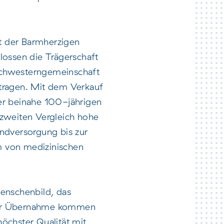
t der Barmherzigen
lossen die Trägerschaft
 Schwesterngemeinschaft
r tragen. Mit dem Verkauf
ner beinahe 100-jährigen
eizweiten Vergleich hohe
rundversorgung bis zur
um von medizinischen
enschenbild, das
t der Übernahme kommen
öchster Qualität mit