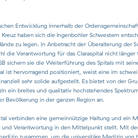
.
chen Entwicklung innerhalb der Ordensgemeinschaf
Kreuz haben sich die Ingenbohler Schwestern entsch
 Hände zu legen. In Anbetracht der Überalterung der
hl die Verantwortung für das Claraspital nicht länge
USB sichern sie die Weiterführung des Spitals mit sei
tal ist hervorragend positioniert, weist eine im schw
 finanziell sehr solide aufgestellt. Es bietet von der G
zin ein breites und qualitativ hochstehendes Spektr
er Bevölkerung in der ganzen Region an.
ital verbinden eine gemeinnützige Haltung und ein M
ät und Verantwortung in den Mittelpunkt stellt. Mi
medizin zusammen, um die universitäre Medizin von h