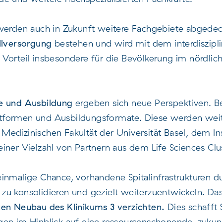
werden auch in Zukunft weitere Fachgebiete abgedeck
llversorgung
bestehen und wird mit dem interdiszipl
Vorteil insbesondere für die Bevölkerung im nördlic
e und Ausbildung
ergeben sich neue Perspektiven. B
formen und Ausbildungsformate. Diese werden weit
edizinischen Fakultät der Universität Basel, dem Ins
iner Vielzahl von Partnern aus dem Life Sciences Clu
inmalige Chance, vorhandene Spitalinfrastrukturen 
zu konsolidieren und gezielt weiterzuentwickeln. D
ten Neubau des Klinikums 3 verzichten.
Dies schafft 
en im Hinblick auf eine ressourcenschonende, zukunf