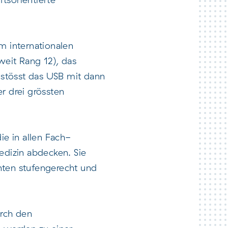
m internationalen
eit Rang 12), das
s stösst das USB mit dann
r drei grössten
die in allen Fach-
edizin abdecken. Sie
nten stufengerecht und
urch den