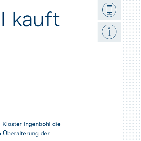
et here
l kauft
 Kloster Ingenbohl die
n Überalterung der