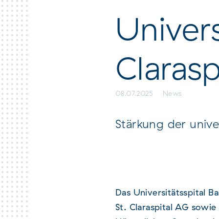
here Claraspital
Univers
Clarasp
08.07.2025
News
Stärkung der unive
Das Universitätsspital 
St. Claraspital AG sowi