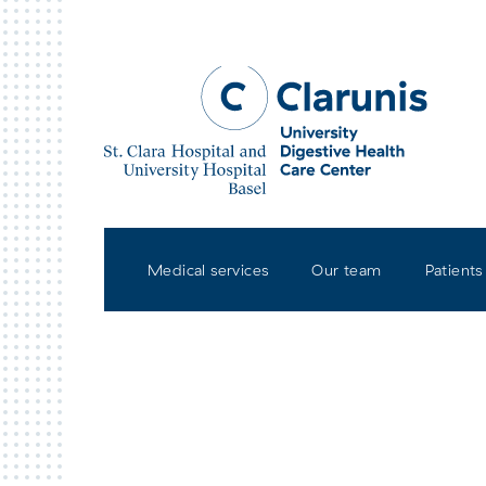
Skip to main content
Medical services
Our team
Patients
St. Clara Hospital Basel
Univ
Base
Contact & How to get to