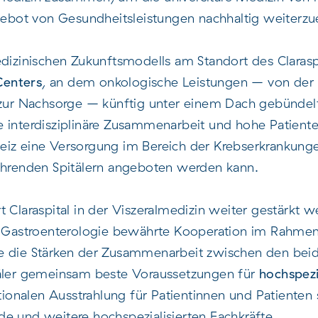
ot von Gesundheitsleistungen nachhaltig weiterzu
edizinischen Zukunftsmodells am Standort des Claraspi
Centers
, an dem onkologische Leistungen – von der
s zur Nachsorge – künftig unter einem Dach gebünde
 interdisziplinäre Zusammenarbeit und hohe Patiente
iz eine Versorgung im Bereich der Krebserkrankunge
führenden Spitälern angeboten werden kann.
 Claraspital in der Viszeralmedizin weiter gestärkt we
nd Gastroenterologie bewährte Kooperation im Rahme
e die Stärken der Zusammenarbeit zwischen den bei
täler gemeinsam beste Voraussetzungen für
hochspezi
nationalen Ausstrahlung für Patientinnen und Patiente
e und weitere hochspezialisierten Fachkräfte.