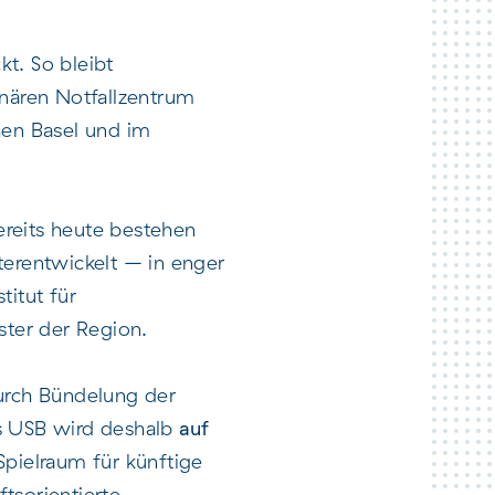
t. So bleibt
inären Notfallzentrum
hen Basel und im
ereits heute bestehen
erentwickelt – in enger
titut für
ster der Region.
durch Bündelung der
as USB wird deshalb
auf
Spielraum für künftige
tsorientierte