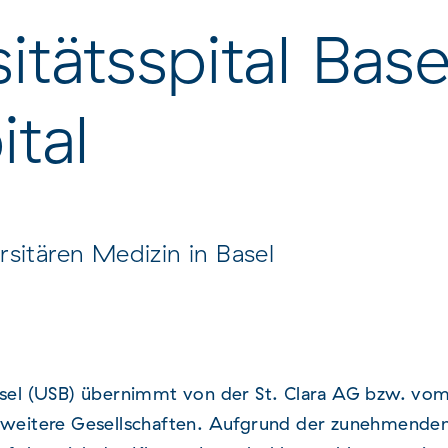
Contact & How to get
Contact & how to g
itätsspital Base
here University Hospital
Felix Platter Spital
Basel
ital
rsitären Medizin in Basel
Basel (USB) übernimmt von der St. Clara AG bzw. vom
e weitere Gesellschaften. Aufgrund der zunehmende