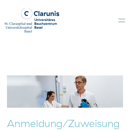
Skip to main content
Anmeldung/Zuweisung