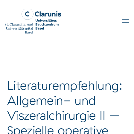
Skip to main content
Literaturempfehlung:
Allgemein- und
Viszeralchirurgie II –
Spezielle operative