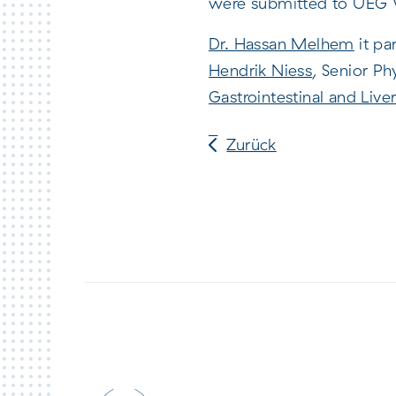
were submitted to UEG
Dr. Hassan Melhem
it pa
Hendrik Niess
, Senior P
Gastrointestinal and Live
Zurück