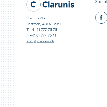
Social
Clarunis AG
Postfach, 4002 Basel
T +41 61 777 75 75
F +41 61 777 75 11
info(at)clarunis.ch