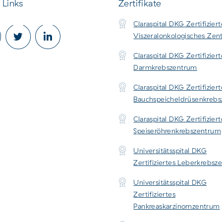
 Links
Zertifikate
Claraspital DKG Zertifiziert
Viszeralonkologisches Ze
Claraspital DKG Zertifiziert
Darmkrebszentrum
Claraspital DKG Zertifiziert
Bauchspeicheldrüsenkreb
Claraspital DKG Zertifiziert
Speiseröhrenkrebszentrum
Universitätsspital DKG
Zertifiziertes Leberkrebs
Universitätsspital DKG
Zertifiziertes
Pankreaskarzinomzentrum