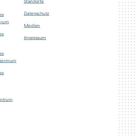
Standorte
Datenschutz
es
ntrum
Medien
es
Impressum
es
szentrum
es
zentrum