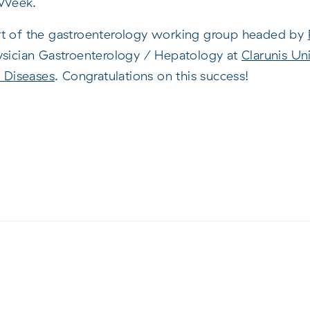
 Week.
rt of the gastroenterology working group headed by
hysician Gastroenterology / Hepatology at
Clarunis Uni
r Diseases
. Congratulations on this success!