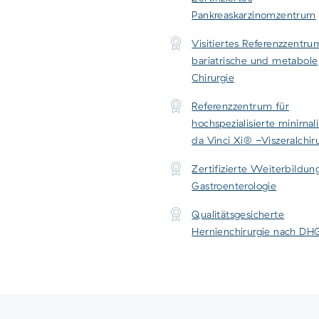
Pankreaskarzinomzentrum
Visitiertes Referenzzentru
bariatrische und metabole
Chirurgie
Referenzzentrum für
hochspezialisierte minimal
da Vinci Xi® -Viszeralchir
Zertifizierte Weiterbildun
Gastroenterologie
Qualitätsgesicherte
Hernienchirurgie nach DH