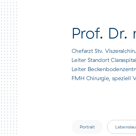
Claraspital
Magen
GastroDialog
Bauchspeicheldrüse/
Aktuelle
Prof. Dr
Pankreas
Fachveranstaltungen
Gallenwege
Interdisziplinäre
Chefarzt Stv. Viszeralchir
onkologische Fortbildung
Leiter Standort Claraspita
Leber
Leiter Beckenbodenzent
Clarunis Forum
FMH Chirurgie, speziell 
Dünndarm
Elektronisches
Fortbildungsangebot
Schlaue Stunde
ClaraInfo
Portrait
Lebenslau
Adressmutationen
Ärzt