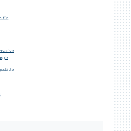
m für
invasive
urgie
gsstätte
G