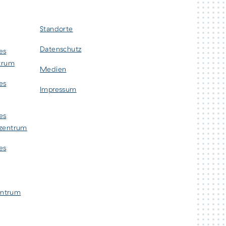
Standorte
Datenschutz
es
ntrum
Medien
es
Impressum
es
szentrum
es
zentrum